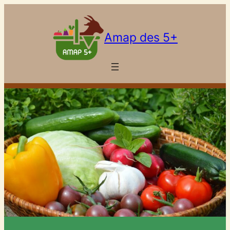
Aller
au
Amap des 5+
contenu