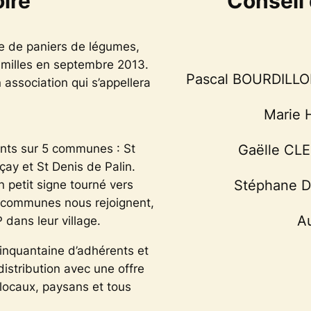
oire
Conseil 
e de paniers de légumes,
familles en septembre 2013.
Pascal BOURDILLON
 association qui s’appellera
Marie 
tants sur 5 communes : St
Gaëlle CLE
ay et St Denis de Palin.
Stéphane D
n petit signe tourné vers
s communes nous rejoignent,
A
 dans leur village.
inquantaine d’adhérents et
distribution avec une offre
 locaux, paysans et tous