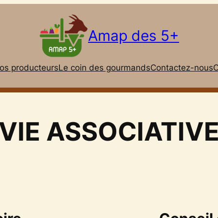
Amap des 5+
os producteurs
Le coin des gourmands
Contactez-nous
C
VIE ASSOCIATIV